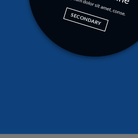
Lorem ipsum dolor sit amet, conse.
SECONDARY