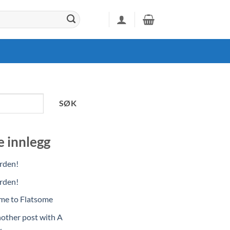
SØK
e innlegg
erden!
erden!
e to Flatsome
nother post with A
y