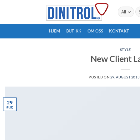
Skip
Sø
to
ett
content
HJEM
BUTIKK
OM OSS
KONTAKT
STYLE
New Client L
POSTED ON
29. AUGUST 2013
29
aug