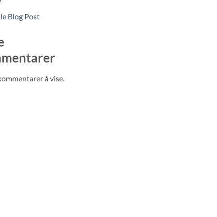
le Blog Post
e
mentarer
kommentarer å vise.