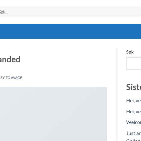
k
er:
Søk
anded
BY
TOVAAGE
Sist
Hei, v
Hei, v
Welcom
Just a
Galler