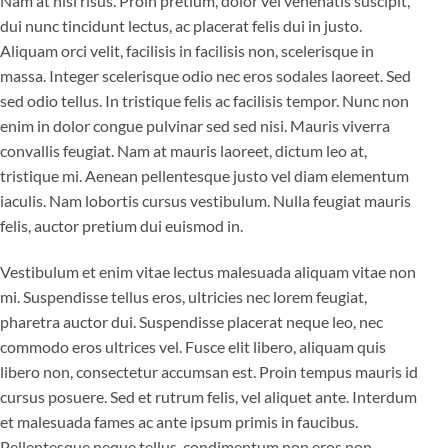
Nam at nisi risus. Proin pretium, dolor vel venenatis suscipit,
dui nunc tincidunt lectus, ac placerat felis dui in justo.
Aliquam orci velit, facilisis in facilisis non, scelerisque in
massa. Integer scelerisque odio nec eros sodales laoreet. Sed
sed odio tellus. In tristique felis ac facilisis tempor. Nunc non
enim in dolor congue pulvinar sed sed nisi. Mauris viverra
convallis feugiat. Nam at mauris laoreet, dictum leo at,
tristique mi. Aenean pellentesque justo vel diam elementum
iaculis. Nam lobortis cursus vestibulum. Nulla feugiat mauris
felis, auctor pretium dui euismod in.
Vestibulum et enim vitae lectus malesuada aliquam vitae non
mi. Suspendisse tellus eros, ultricies nec lorem feugiat,
pharetra auctor dui. Suspendisse placerat neque leo, nec
commodo eros ultrices vel. Fusce elit libero, aliquam quis
libero non, consectetur accumsan est. Proin tempus mauris id
cursus posuere. Sed et rutrum felis, vel aliquet ante. Interdum
et malesuada fames ac ante ipsum primis in faucibus.
Pellentesque neque tellus, condimentum non eros non,