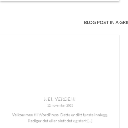
BLOG POST IN A GRI
HEI, VERDEN!
12. november 2023
Velkommen til WordPress. Dette er ditt første innlegg.
Rediger det eller slett det og start [...]