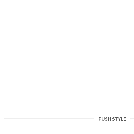
PUSH STYLE
Hei, verden!
12. november 2023