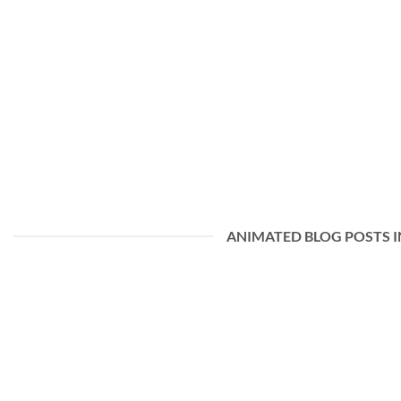
ANIMATED BLOG POSTS I
Hei, verden!
12. november 2023
Velkommen til WordPress. Dette er ditt første innlegg. Rediger
det eller slett det og start [...]