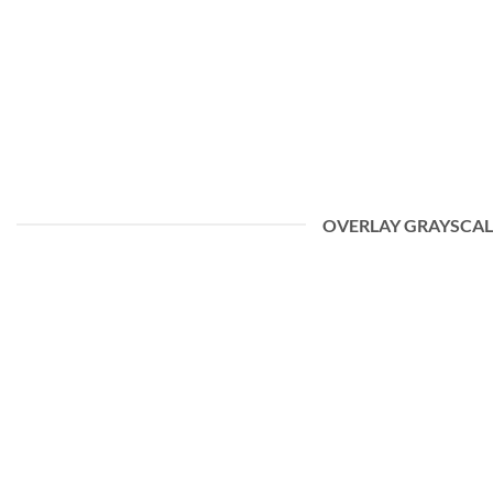
OVERLAY GRAYSCAL
HEI, VERDEN!
12. november 2023
Velkommen til WordPress. Dette er ditt første innlegg. Rediger
det eller slett det og start [...]