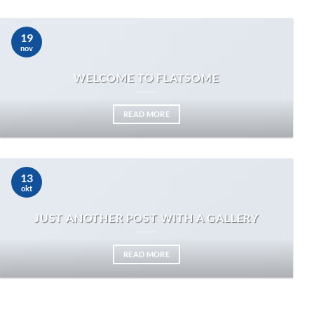
19
nov
WELCOME TO FLATSOME
READ MORE
13
okt
JUST ANOTHER POST WITH A GALLERY
READ MORE