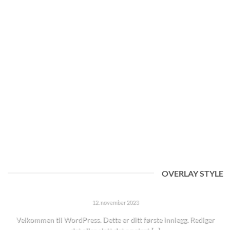
16
des
Another post with A Gallery
Lorem ipsum dolor sit amet, consectetur adipiscing elit. In sed
vulputate massa. Fusce ante magna, [...]
OVERLAY STYLE
HEI, VERDEN!
12. november 2023
Velkommen til WordPress. Dette er ditt første innlegg. Rediger