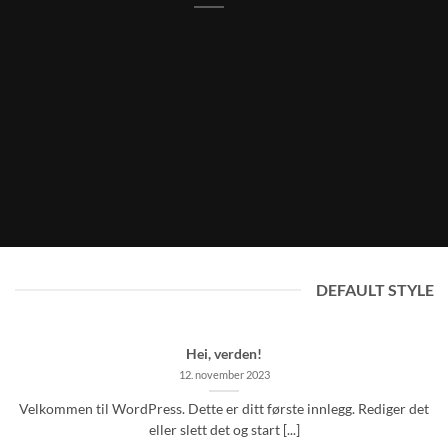
DEFAULT STYLE
Hei, verden!
12. november 2023
Velkommen til WordPress. Dette er ditt første innlegg. Rediger det
eller slett det og start [...]