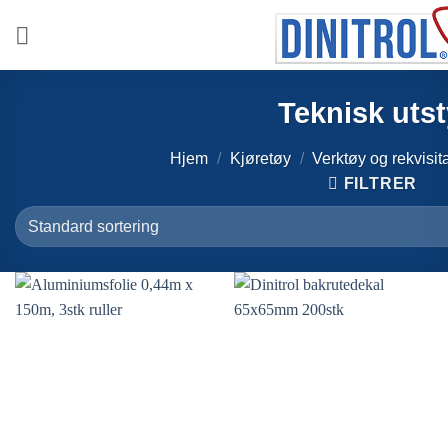
Skip
to
content
Teknisk utst
Hjem
/
Kjøretøy
/
Verktøy og rekvisit
FILTRER