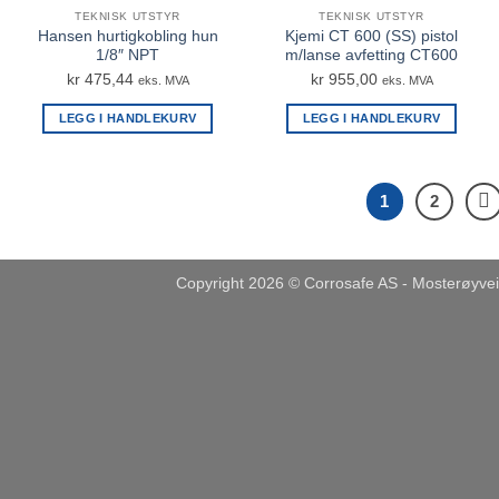
TEKNISK UTSTYR
TEKNISK UTSTYR
Hansen hurtigkobling hun
Kjemi CT 600 (SS) pistol
1/8″ NPT
m/lanse avfetting CT600
kr
475,44
kr
955,00
eks. MVA
eks. MVA
LEGG I HANDLEKURV
LEGG I HANDLEKURV
1
2
Copyright 2026 © Corrosafe AS - Mosterøyve