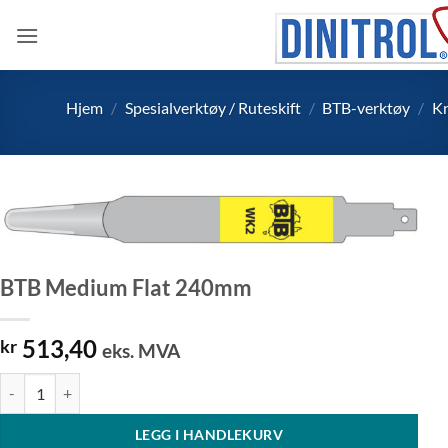
Skip
to
content
Hjem
/
Spesialverktøy / Ruteskift
/
BTB-verktøy
/
Kn
BTB Medium Flat 240mm
513,40
kr
eks. MVA
BTB Medium Flat 240mm antall
LEGG I HANDLEKURV