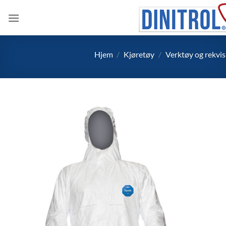
Skip
to
content
Hjem
/
Kjøretøy
/
Verktøy og rekvis