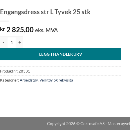
Engangsdress str L Tyvek 25 stk
2 825,00
kr
eks. MVA
Engangsdress str L Tyvek 25 stk antall
LEGG I HANDLEKURV
Produktnr:
28331
Kategorier:
Arbeidstøy
,
Verktøy og rekvisita
Copyright 2026 © Corrosafe AS - Mosterøyve