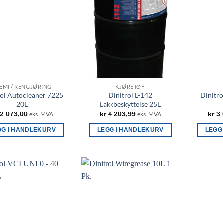
EMI / RENGJØRING
KJØRETØY
rol Autocleaner 7225
Dinitrol L-142
Dinitro
20L
Lakkbeskyttelse 25L
2 073,00
kr
4 203,99
kr
3 
eks. MVA
eks. MVA
GG I HANDLEKURV
LEGG I HANDLEKURV
LEGG