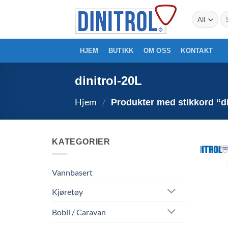
Skip
Sø
to
ett
content
HJEM
BUTIKK
OM OSS
KONTAKT
dinitrol-20L
Hjem
/
Produkter med stikkord “di
KATEGORIER
Vannbasert
Kjøretøy
Bobil / Caravan