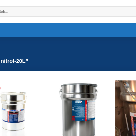
k
er:
nitrol-20L”