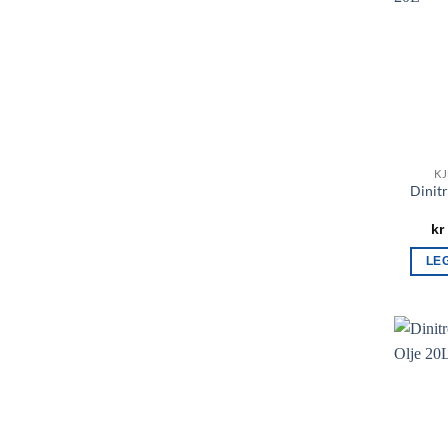
KJ
Dinit
kr
LE