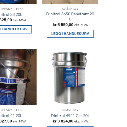
TBESKYTTELSE
KJØRETØY
Dinitrol 3650 Penetrant 20
nitrol 33 20L
L
625,00
eks. MVA
kr
5 550,00
eks. MVA
 I HANDLEKURV
LEGG I HANDLEKURV
TBESKYTTELSE
KJØRETØY
nitrol 41 20L
Dinitrol 4941 Car 20L
827,00
kr
3 824,00
eks. MVA
eks. MVA