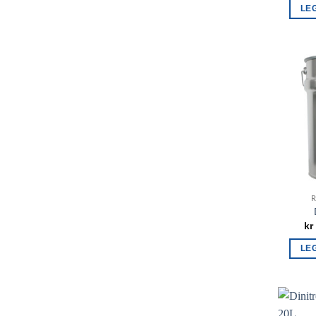
LE
R
kr
LE